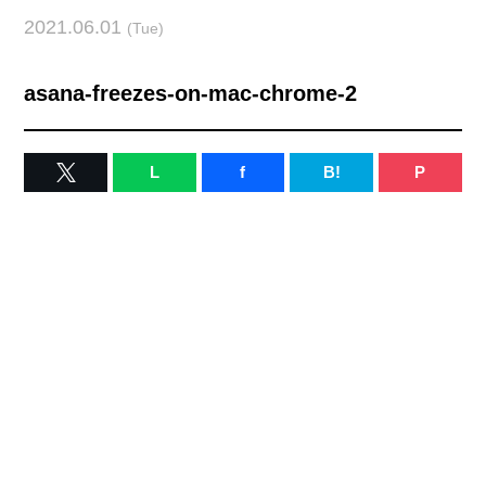
2021.06.01
(Tue)
asana-freezes-on-mac-chrome-2
L
f
B!
P