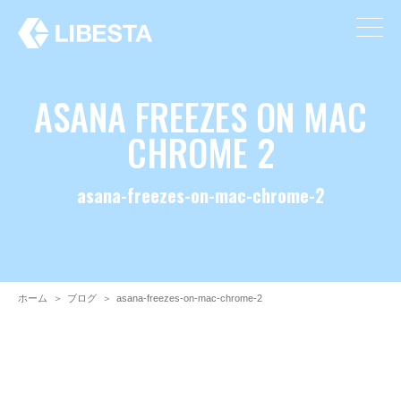
ASANA FREEZES ON MAC
CHROME 2
asana-freezes-on-mac-chrome-2
ホーム
＞
ブログ
＞
asana-freezes-on-mac-chrome-2