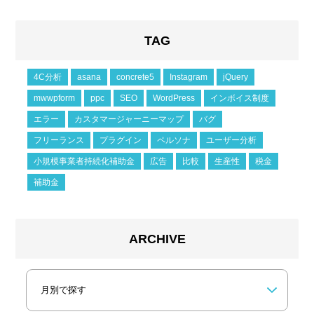
TAG
4C分析
asana
concrete5
Instagram
jQuery
mwwpform
ppc
SEO
WordPress
インボイス制度
エラー
カスタマージャーニーマップ
バグ
フリーランス
プラグイン
ペルソナ
ユーザー分析
小規模事業者持続化補助金
広告
比較
生産性
税金
補助金
ARCHIVE