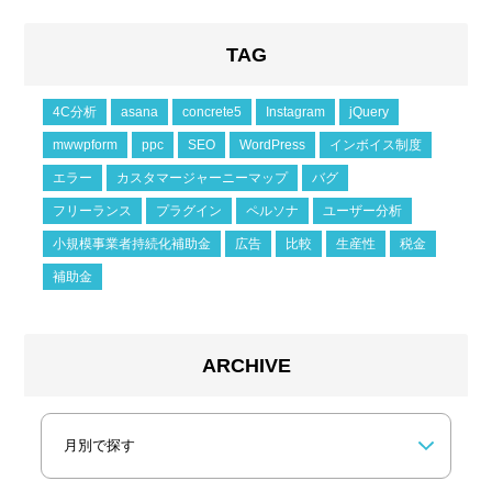
TAG
4C分析
asana
concrete5
Instagram
jQuery
mwwpform
ppc
SEO
WordPress
インボイス制度
エラー
カスタマージャーニーマップ
バグ
フリーランス
プラグイン
ペルソナ
ユーザー分析
小規模事業者持続化補助金
広告
比較
生産性
税金
補助金
ARCHIVE