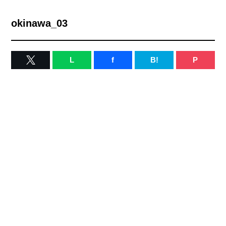
okinawa_03
L
f
B!
P