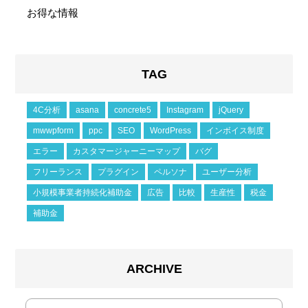
お得な情報
TAG
4C分析
asana
concrete5
Instagram
jQuery
mwwpform
ppc
SEO
WordPress
インボイス制度
エラー
カスタマージャーニーマップ
バグ
フリーランス
プラグイン
ペルソナ
ユーザー分析
小規模事業者持続化補助金
広告
比較
生産性
税金
補助金
ARCHIVE