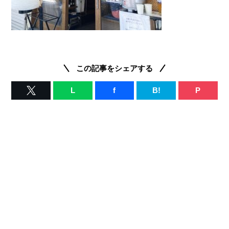
この記事をシェアする
L
f
B!
P