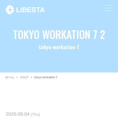
TOKYO WORKATION 7 2
tokyo-workation-7
ホーム
＞
ブログ
＞
tokyo-workation-7
2025.09.04
(Thu)