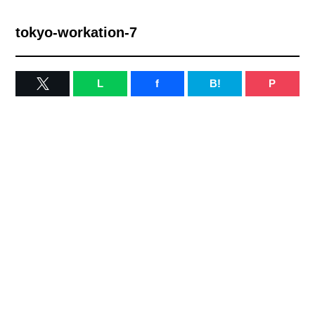
tokyo-workation-7
L
f
B!
P