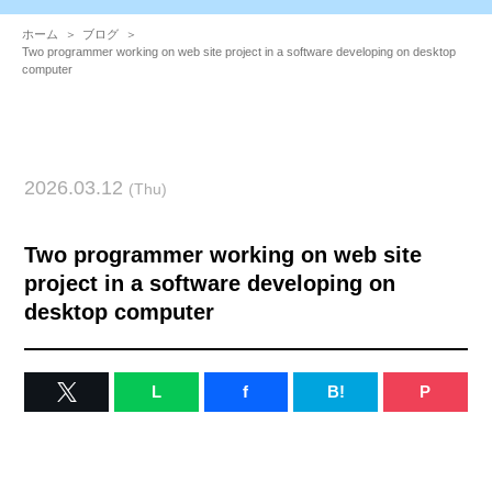
ホーム
＞
ブログ
＞
Two programmer working on web site project in a software developing on desktop
computer
2026.03.12
(Thu)
Two programmer working on web site
project in a software developing on
desktop computer
L
f
B!
P