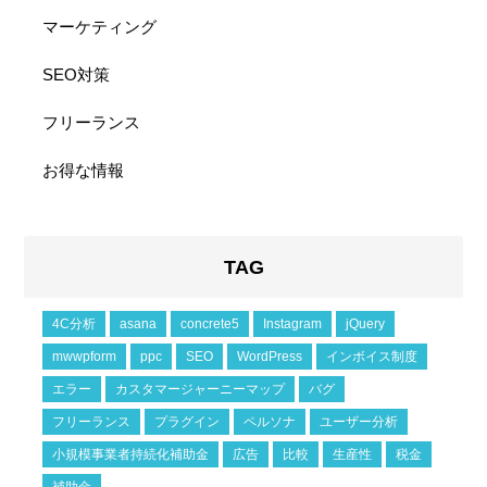
マーケティング
SEO対策
フリーランス
お得な情報
TAG
4C分析
asana
concrete5
Instagram
jQuery
mwwpform
ppc
SEO
WordPress
インボイス制度
エラー
カスタマージャーニーマップ
バグ
フリーランス
プラグイン
ペルソナ
ユーザー分析
小規模事業者持続化補助金
広告
比較
生産性
税金