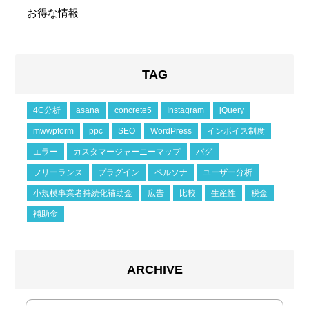
お得な情報
TAG
4C分析
asana
concrete5
Instagram
jQuery
mwwpform
ppc
SEO
WordPress
インボイス制度
エラー
カスタマージャーニーマップ
バグ
フリーランス
プラグイン
ペルソナ
ユーザー分析
小規模事業者持続化補助金
広告
比較
生産性
税金
補助金
ARCHIVE