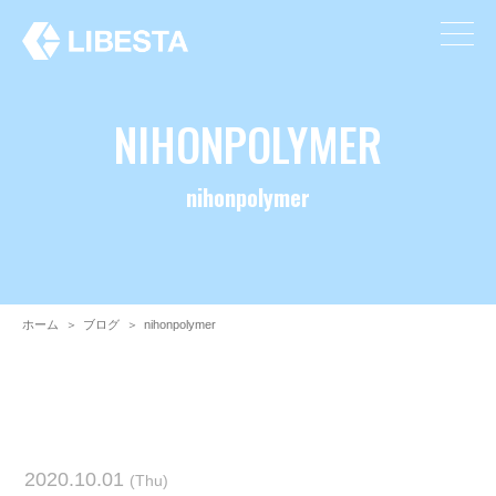
NIHONPOLYMER
nihonpolymer
ホーム
＞
ブログ
＞
nihonpolymer
2020.10.01
(Thu)