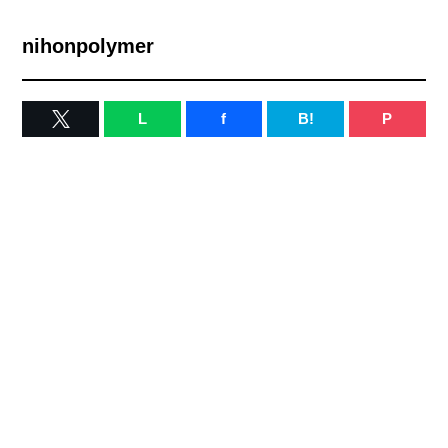
nihonpolymer
L
f
B!
P