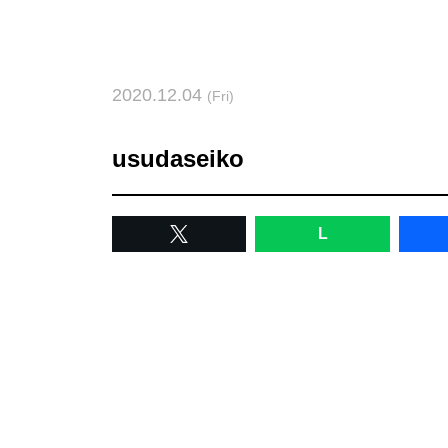
2020.12.04
(Fri)
usudaseiko
L