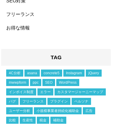
SEO対策
フリーランス
お得な情報
TAG
4C分析
asana
concrete5
Instagram
jQuery
mwwpform
ppc
SEO
WordPress
インボイス制度
エラー
カスタマージャーニーマップ
バグ
フリーランス
プラグイン
ペルソナ
ユーザー分析
小規模事業者持続化補助金
広告
比較
生産性
税金
補助金