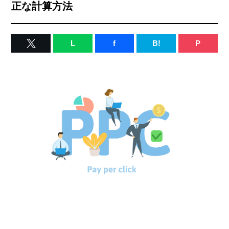
正な計算方法
L
f
B!
P