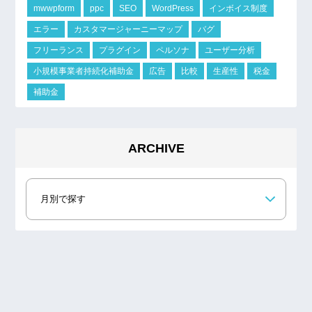
mwwpform
ppc
SEO
WordPress
インボイス制度
エラー
カスタマージャーニーマップ
バグ
フリーランス
プラグイン
ペルソナ
ユーザー分析
小規模事業者持続化補助金
広告
比較
生産性
税金
補助金
ARCHIVE